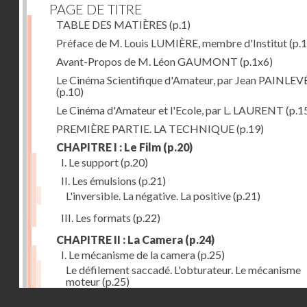
PAGE DE TITRE
TABLE DES MATIÈRES
(p.1)
Préface de M. Louis LUMIÈRE, membre d'Institut
(p.
Avant-Propos de M. Léon GAUMONT
(p.1x6)
Le Cinéma Scientifique d'Amateur, par Jean PAINLEV
(p.10)
Le Cinéma d'Amateur et l'Ecole, par L. LAURENT
(p.1
PREMIÈRE PARTIE. LA TECHNIQUE
(p.19)
CHAPITRE I : Le Film
(p.20)
I. Le support
(p.20)
II. Les émulsions
(p.21)
L'inversible. La négative. La positive
(p.21)
III. Les formats
(p.22)
CHAPITRE II : La Camera
(p.24)
I. Le mécanisme de la camera
(p.25)
Le défilement saccadé. L'obturateur. Le mécanisme
moteur
(p.25)
Droits réservés - CNAM
II. Les divers types de cameras
(p.35)