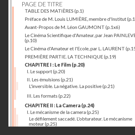
PAGE DE TITRE
TABLE DES MATIÈRES
(p.1)
Préface de M. Louis LUMIÈRE, membre d'Institut
(p.
Avant-Propos de M. Léon GAUMONT
(p.1x6)
Le Cinéma Scientifique d'Amateur, par Jean PAINLEV
(p.10)
Le Cinéma d'Amateur et l'Ecole, par L. LAURENT
(p.1
PREMIÈRE PARTIE. LA TECHNIQUE
(p.19)
CHAPITRE I : Le Film
(p.20)
I. Le support
(p.20)
II. Les émulsions
(p.21)
L'inversible. La négative. La positive
(p.21)
III. Les formats
(p.22)
CHAPITRE II : La Camera
(p.24)
I. Le mécanisme de la camera
(p.25)
Le défilement saccadé. L'obturateur. Le mécanisme
moteur
(p.25)
Droits réservés - CNAM
II. Les divers types de cameras
(p.35)