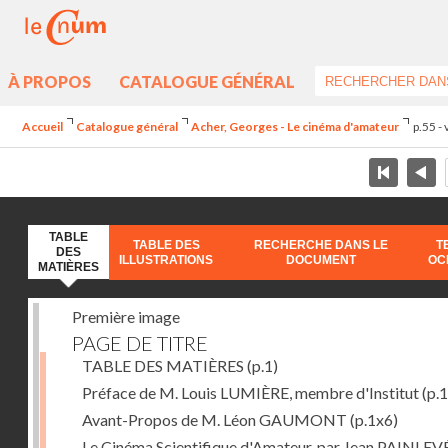
À PROPOS
CATALOGUE GÉNÉRAL
Accueil
Catalogue général
Acher, Georges - Le cinéma d'amateur
p.55 -
TABLE
TABLE DES
RECHERCHE DANS LE
T
DES
ILLUSTRATIONS
DOCUMENT
OC
MATIÈRES
Première image
PAGE DE TITRE
TABLE DES MATIÈRES
(p.1)
Préface de M. Louis LUMIÈRE, membre d'Institut
(p.
Avant-Propos de M. Léon GAUMONT
(p.1x6)
Le Cinéma Scientifique d'Amateur, par Jean PAINLEV