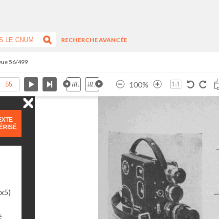
RECHERCHE AVANCÉE
 vue 56/499
100%
EXTE
ÉRISÉ
1x5)
É