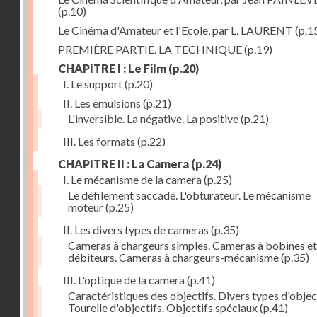
(p.10)
Le Cinéma d'Amateur et l'Ecole, par L. LAURENT
(p.1
PREMIÈRE PARTIE. LA TECHNIQUE
(p.19)
CHAPITRE I : Le Film
(p.20)
I. Le support
(p.20)
II. Les émulsions
(p.21)
L'inversible. La négative. La positive
(p.21)
III. Les formats
(p.22)
CHAPITRE II : La Camera
(p.24)
I. Le mécanisme de la camera
(p.25)
Le défilement saccadé. L'obturateur. Le mécanisme
moteur
(p.25)
II. Les divers types de cameras
(p.35)
Cameras à chargeurs simples. Cameras à bobines et
débiteurs. Cameras à chargeurs-mécanisme
(p.35)
III. L'optique de la camera
(p.41)
Caractéristiques des objectifs. Divers types d'object
Tourelle d'objectifs. Objectifs spéciaux
(p.41)