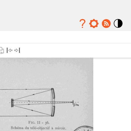
Mode
contraste
élévé