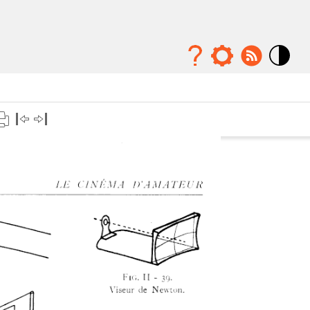
Mode
contraste
élévé