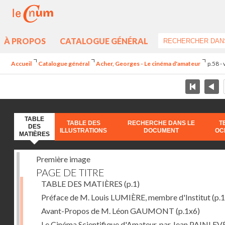
À PROPOS
CATALOGUE GÉNÉRAL
Accueil
Catalogue général
Acher, Georges - Le cinéma d'amateur
p.58 -
TABLE
TABLE DES
RECHERCHE DANS LE
T
DES
ILLUSTRATIONS
DOCUMENT
OC
MATIÈRES
Première image
PAGE DE TITRE
TABLE DES MATIÈRES
(p.1)
Préface de M. Louis LUMIÈRE, membre d'Institut
(p.
Avant-Propos de M. Léon GAUMONT
(p.1x6)
Le Cinéma Scientifique d'Amateur, par Jean PAINLEV