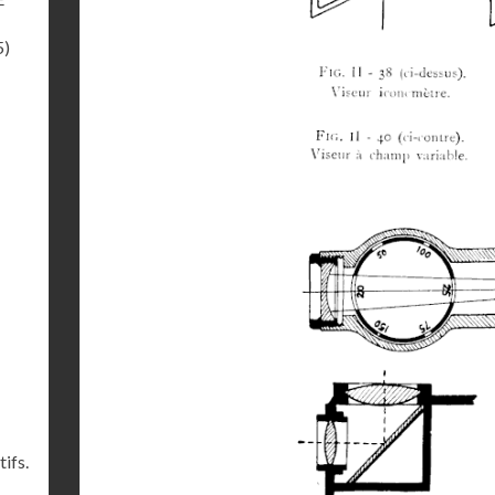
5)
ifs.