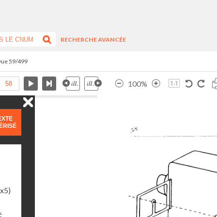
RECHERCHE AVANCÉE
 vue 59/499
100%
EXTE
ÉRISÉ
1x5)
É