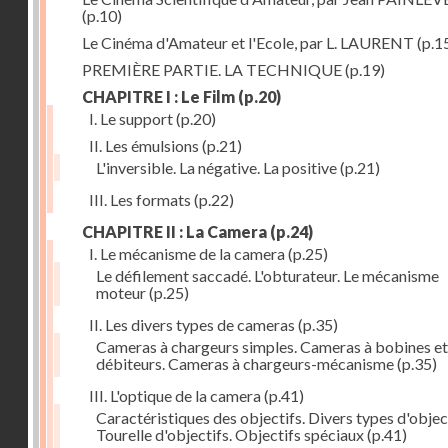
(p.10)
Le Cinéma d'Amateur et l'Ecole, par L. LAURENT
(p.1
PREMIÈRE PARTIE. LA TECHNIQUE
(p.19)
CHAPITRE I : Le Film
(p.20)
I. Le support
(p.20)
II. Les émulsions
(p.21)
L'inversible. La négative. La positive
(p.21)
III. Les formats
(p.22)
CHAPITRE II : La Camera
(p.24)
I. Le mécanisme de la camera
(p.25)
Le défilement saccadé. L'obturateur. Le mécanisme
moteur
(p.25)
II. Les divers types de cameras
(p.35)
Cameras à chargeurs simples. Cameras à bobines et
débiteurs. Cameras à chargeurs-mécanisme
(p.35)
III. L'optique de la camera
(p.41)
Caractéristiques des objectifs. Divers types d'object
Tourelle d'objectifs. Objectifs spéciaux
(p.41)