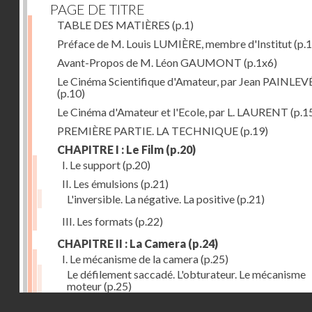
PAGE DE TITRE
TABLE DES MATIÈRES
(p.1)
Préface de M. Louis LUMIÈRE, membre d'Institut
(p.
Avant-Propos de M. Léon GAUMONT
(p.1x6)
Le Cinéma Scientifique d'Amateur, par Jean PAINLEV
(p.10)
Le Cinéma d'Amateur et l'Ecole, par L. LAURENT
(p.1
PREMIÈRE PARTIE. LA TECHNIQUE
(p.19)
CHAPITRE I : Le Film
(p.20)
I. Le support
(p.20)
II. Les émulsions
(p.21)
L'inversible. La négative. La positive
(p.21)
III. Les formats
(p.22)
CHAPITRE II : La Camera
(p.24)
I. Le mécanisme de la camera
(p.25)
Le défilement saccadé. L'obturateur. Le mécanisme
moteur
(p.25)
Droits réservés - CNAM
II. Les divers types de cameras
(p.35)