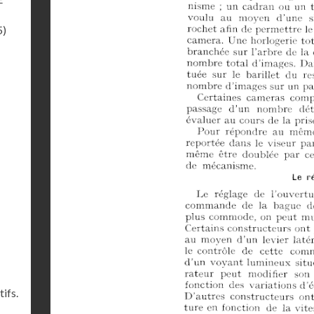
5)
ifs.