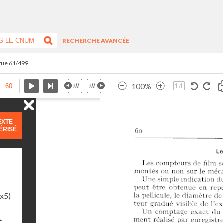
RECHERCHE AVANCÉE
 vue 61/499
100%
EXTE
ÉRISÉ
1x5)
É