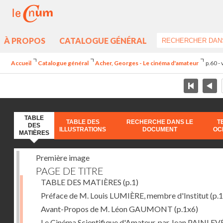
À PROPOS
CATALOGUE GÉNÉRAL
Accueil
Catalogue général
Acher, Georges - Le cinéma d'amateur
p.60 -
TABLE
TABLE DES
RECHERCHE DANS LE
T
DES
ILLUSTRATIONS
DOCUMENT
OC
MATIÈRES
Première image
PAGE DE TITRE
TABLE DES MATIÈRES
(p.1)
Préface de M. Louis LUMIÈRE, membre d'Institut
(p.
Avant-Propos de M. Léon GAUMONT
(p.1x6)
Le Cinéma Scientifique d'Amateur, par Jean PAINLEV