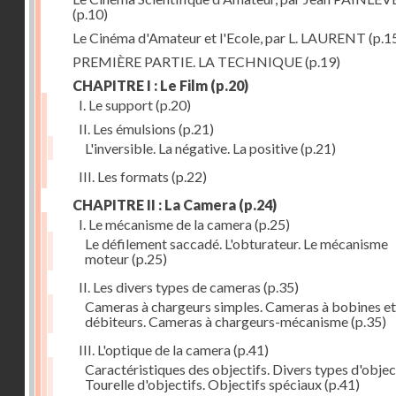
(p.10)
Le Cinéma d'Amateur et l'Ecole, par L. LAURENT
(p.1
PREMIÈRE PARTIE. LA TECHNIQUE
(p.19)
CHAPITRE I : Le Film
(p.20)
I. Le support
(p.20)
II. Les émulsions
(p.21)
L'inversible. La négative. La positive
(p.21)
III. Les formats
(p.22)
CHAPITRE II : La Camera
(p.24)
I. Le mécanisme de la camera
(p.25)
Le défilement saccadé. L'obturateur. Le mécanisme
moteur
(p.25)
II. Les divers types de cameras
(p.35)
Cameras à chargeurs simples. Cameras à bobines et
débiteurs. Cameras à chargeurs-mécanisme
(p.35)
III. L'optique de la camera
(p.41)
Caractéristiques des objectifs. Divers types d'object
Tourelle d'objectifs. Objectifs spéciaux
(p.41)