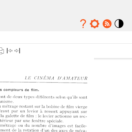
Mode
contraste
élévé