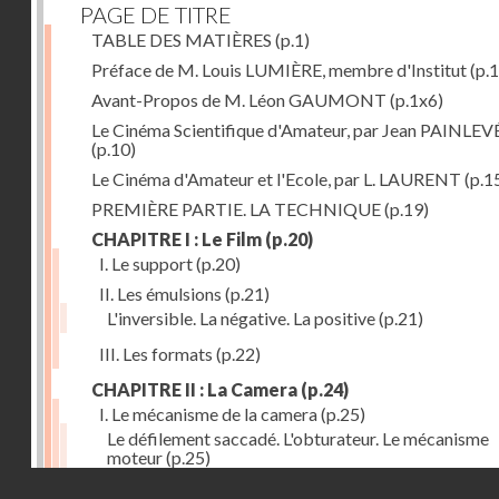
PAGE DE TITRE
TABLE DES MATIÈRES
(p.1)
Préface de M. Louis LUMIÈRE, membre d'Institut
(p.
Avant-Propos de M. Léon GAUMONT
(p.1x6)
Le Cinéma Scientifique d'Amateur, par Jean PAINLEV
(p.10)
Le Cinéma d'Amateur et l'Ecole, par L. LAURENT
(p.1
PREMIÈRE PARTIE. LA TECHNIQUE
(p.19)
CHAPITRE I : Le Film
(p.20)
I. Le support
(p.20)
II. Les émulsions
(p.21)
L'inversible. La négative. La positive
(p.21)
III. Les formats
(p.22)
CHAPITRE II : La Camera
(p.24)
I. Le mécanisme de la camera
(p.25)
Le défilement saccadé. L'obturateur. Le mécanisme
moteur
(p.25)
Droits réservés - CNAM
II. Les divers types de cameras
(p.35)