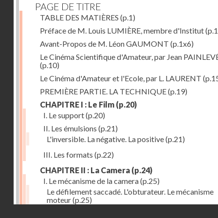
PAGE DE TITRE
TABLE DES MATIÈRES
(p.1)
Préface de M. Louis LUMIÈRE, membre d'Institut
(p.
Avant-Propos de M. Léon GAUMONT
(p.1x6)
Le Cinéma Scientifique d'Amateur, par Jean PAINLEV
(p.10)
Le Cinéma d'Amateur et l'Ecole, par L. LAURENT
(p.1
PREMIÈRE PARTIE. LA TECHNIQUE
(p.19)
CHAPITRE I : Le Film
(p.20)
I. Le support
(p.20)
II. Les émulsions
(p.21)
L'inversible. La négative. La positive
(p.21)
III. Les formats
(p.22)
CHAPITRE II : La Camera
(p.24)
I. Le mécanisme de la camera
(p.25)
Le défilement saccadé. L'obturateur. Le mécanisme
moteur
(p.25)
Droits réservés - CNAM
II. Les divers types de cameras
(p.35)