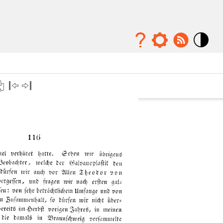
Mode
contraste
élévé