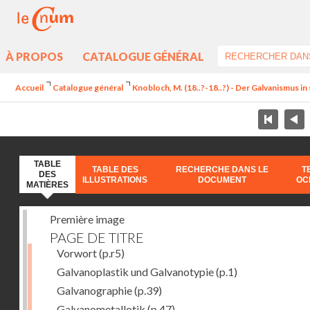
À PROPOS
CATALOGUE GÉNÉRAL
Accueil
Catalogue général
Knobloch, M. (18..?-18..?) - Der Galvanismus i
TABLE
TABLE DES
RECHERCHE DANS LE
T
DES
ILLUSTRATIONS
DOCUMENT
OC
MATIÈRES
Première image
PAGE DE TITRE
Vorwort
(p.r5)
Galvanoplastik und Galvanotypie
(p.1)
Galvanographie
(p.39)
Galvanometallotik
(p.47)