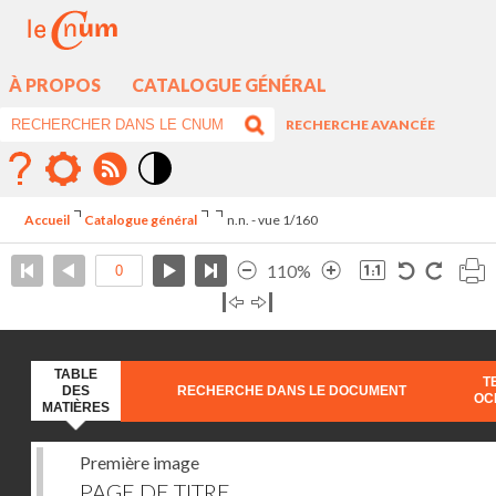
À PROPOS
CATALOGUE GÉNÉRAL
RECHERCHE AVANCÉE
Mode
contraste
Accueil
Catalogue général
n.n. - vue 1/160
élévé
110%
TABLE
T
DES
RECHERCHE DANS LE DOCUMENT
OC
MATIÈRES
Première image
PAGE DE TITRE