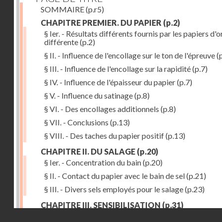
SOMMAIRE
(p.r5)
CHAPITRE PREMIER. DU PAPIER
(p.2)
§ Ier. - Résultats différents fournis par les papiers d'o
différente
(p.2)
§ II. - Influence de l'encollage sur le ton de l'épreuve
(p
§ III. - Influence de l'encollage sur la rapidité
(p.7)
§ IV. - Influence de l'épaisseur du papier
(p.7)
§ V. - Influence du satinage
(p.8)
§ VI. - Des encollages additionnels
(p.8)
§ VII. - Conclusions
(p.13)
§ VIII. - Des taches du papier positif
(p.13)
CHAPITRE II. DU SALAGE
(p.20)
§ Ier. - Concentration du bain
(p.20)
§ II. - Contact du papier avec le bain de sel
(p.21)
§ III. - Divers sels employés pour le salage
(p.23)
CHAPITRE III. SENSIBILISATION
(p.31)
Droits réservés - CNAM
§ Ier. - Richesse du bain d'argent
(p.32)