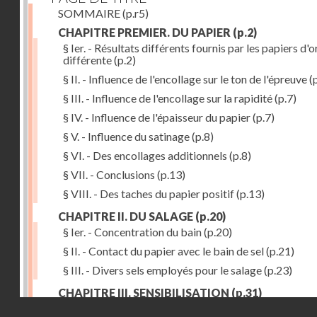
SOMMAIRE
(p.r5)
CHAPITRE PREMIER. DU PAPIER
(p.2)
§ Ier. - Résultats différents fournis par les papiers d'o
différente
(p.2)
§ II. - Influence de l'encollage sur le ton de l'épreuve
(p
§ III. - Influence de l'encollage sur la rapidité
(p.7)
§ IV. - Influence de l'épaisseur du papier
(p.7)
§ V. - Influence du satinage
(p.8)
§ VI. - Des encollages additionnels
(p.8)
§ VII. - Conclusions
(p.13)
§ VIII. - Des taches du papier positif
(p.13)
CHAPITRE II. DU SALAGE
(p.20)
§ Ier. - Concentration du bain
(p.20)
§ II. - Contact du papier avec le bain de sel
(p.21)
§ III. - Divers sels employés pour le salage
(p.23)
CHAPITRE III. SENSIBILISATION
(p.31)
Droits réservés - CNAM
§ Ier. - Richesse du bain d'argent
(p.32)