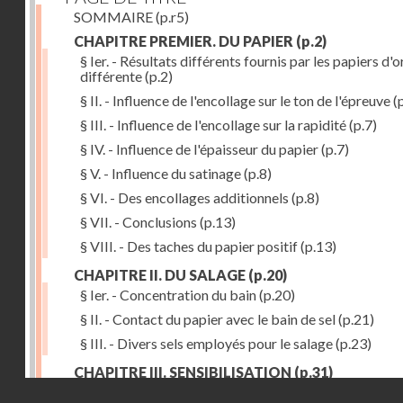
SOMMAIRE
(p.r5)
CHAPITRE PREMIER. DU PAPIER
(p.2)
§ Ier. - Résultats différents fournis par les papiers d'o
différente
(p.2)
§ II. - Influence de l'encollage sur le ton de l'épreuve
(p
§ III. - Influence de l'encollage sur la rapidité
(p.7)
§ IV. - Influence de l'épaisseur du papier
(p.7)
§ V. - Influence du satinage
(p.8)
§ VI. - Des encollages additionnels
(p.8)
§ VII. - Conclusions
(p.13)
§ VIII. - Des taches du papier positif
(p.13)
CHAPITRE II. DU SALAGE
(p.20)
§ Ier. - Concentration du bain
(p.20)
§ II. - Contact du papier avec le bain de sel
(p.21)
§ III. - Divers sels employés pour le salage
(p.23)
CHAPITRE III. SENSIBILISATION
(p.31)
Droits réservés - CNAM
§ Ier. - Richesse du bain d'argent
(p.32)