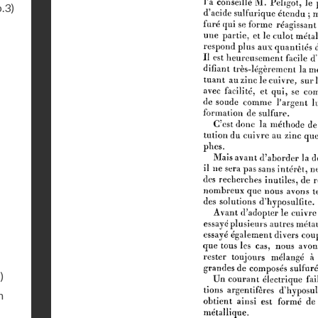
.3)
)
n