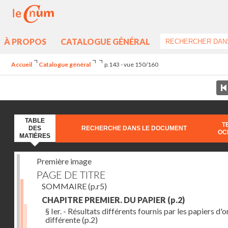
À PROPOS
CATALOGUE GÉNÉRAL
Accueil
Catalogue général
p.143 - vue 150/160
TABLE
T
DES
RECHERCHE DANS LE DOCUMENT
OC
MATIÈRES
Première image
PAGE DE TITRE
SOMMAIRE
(p.r5)
CHAPITRE PREMIER. DU PAPIER
(p.2)
§ Ier. - Résultats différents fournis par les papiers d'o
différente
(p.2)