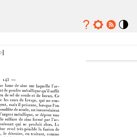
Mode
contraste
élévé