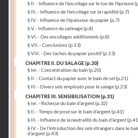
§ II. - Influence de l'encollage sur le ton de l'épreuve
(p
§ III. - Influence de l'encollage sur la rapidité
(p.7)
§ IV. - Influence de l'épaisseur du papier
(p.7)
§ V. - Influence du satinage
(p.8)
§ VI. - Des encollages additionnels
(p.8)
§ VII. - Conclusions
(p.13)
§ VIII. - Des taches du papier positif
(p.13)
CHAPITRE II. DU SALAGE
(p.20)
§ Ier. - Concentration du bain
(p.20)
§ II. - Contact du papier avec le bain de sel
(p.21)
§ III. - Divers sels employés pour le salage
(p.23)
CHAPITRE III. SENSIBILISATION
(p.31)
§ Ier. - Richesse du bain d'argent
(p.32)
§ II. - Temps de pose sur le bain d'argent
(p.41)
§ III. - Influence de la neutralité du bain d'argent
(p.41
§ IV. - De l'introduction des sels étrangers dans le bai
d'argent
(p.43)