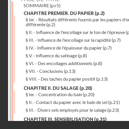
SOMMAIRE
(p.r5)
CHAPITRE PREMIER. DU PAPIER
(p.2)
§ Ier. - Résultats différents fournis par les papiers d'o
différente
(p.2)
§ II. - Influence de l'encollage sur le ton de l'épreuve
(p
§ III. - Influence de l'encollage sur la rapidité
(p.7)
§ IV. - Influence de l'épaisseur du papier
(p.7)
§ V. - Influence du satinage
(p.8)
§ VI. - Des encollages additionnels
(p.8)
§ VII. - Conclusions
(p.13)
§ VIII. - Des taches du papier positif
(p.13)
CHAPITRE II. DU SALAGE
(p.20)
§ Ier. - Concentration du bain
(p.20)
§ II. - Contact du papier avec le bain de sel
(p.21)
§ III. - Divers sels employés pour le salage
(p.23)
CHAPITRE III. SENSIBILISATION
(p.31)
Droits réservés - CNAM
§ Ier. - Richesse du bain d'argent
(p.32)