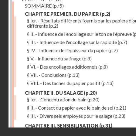
SOMMAIRE
(p.r5)
CHAPITRE PREMIER. DU PAPIER
(p.2)
§ Ier. - Résultats différents fournis par les papiers d'o
différente
(p.2)
§ II. - Influence de l'encollage sur le ton de l'épreuve
(p
§ III. - Influence de l'encollage sur la rapidité
(p.7)
§ IV. - Influence de l'épaisseur du papier
(p.7)
§ V. - Influence du satinage
(p.8)
§ VI. - Des encollages additionnels
(p.8)
§ VII. - Conclusions
(p.13)
§ VIII. - Des taches du papier positif
(p.13)
CHAPITRE II. DU SALAGE
(p.20)
§ Ier. - Concentration du bain
(p.20)
§ II. - Contact du papier avec le bain de sel
(p.21)
§ III. - Divers sels employés pour le salage
(p.23)
CHAPITRE III. SENSIBILISATION
(p.31)
Droits réservés - CNAM
§ Ier. - Richesse du bain d'argent
(p.32)