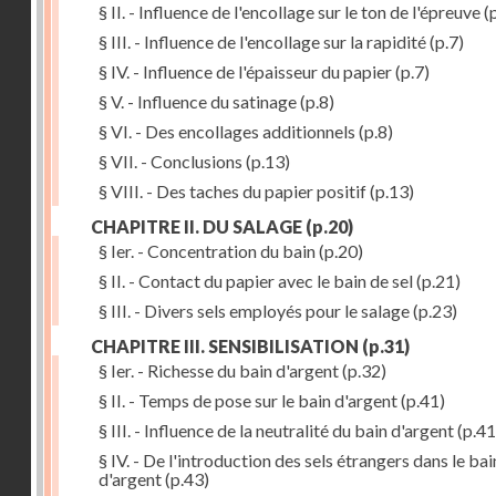
§ II. - Influence de l'encollage sur le ton de l'épreuve
(p
§ III. - Influence de l'encollage sur la rapidité
(p.7)
§ IV. - Influence de l'épaisseur du papier
(p.7)
§ V. - Influence du satinage
(p.8)
§ VI. - Des encollages additionnels
(p.8)
§ VII. - Conclusions
(p.13)
§ VIII. - Des taches du papier positif
(p.13)
CHAPITRE II. DU SALAGE
(p.20)
§ Ier. - Concentration du bain
(p.20)
§ II. - Contact du papier avec le bain de sel
(p.21)
§ III. - Divers sels employés pour le salage
(p.23)
CHAPITRE III. SENSIBILISATION
(p.31)
§ Ier. - Richesse du bain d'argent
(p.32)
§ II. - Temps de pose sur le bain d'argent
(p.41)
§ III. - Influence de la neutralité du bain d'argent
(p.41
§ IV. - De l'introduction des sels étrangers dans le bai
d'argent
(p.43)