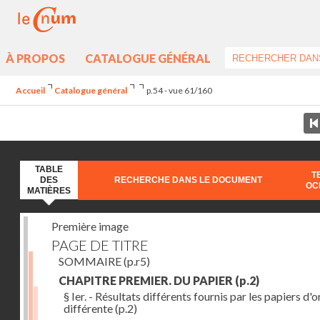
À PROPOS
CATALOGUE GÉNÉRAL
Accueil
Catalogue général
p.54 - vue 61/160
TABLE
T
DES
RECHERCHE DANS LE DOCUMENT
OC
MATIÈRES
Première image
PAGE DE TITRE
SOMMAIRE
(p.r5)
CHAPITRE PREMIER. DU PAPIER
(p.2)
§ Ier. - Résultats différents fournis par les papiers d'o
différente
(p.2)