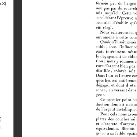
.3)
)
n