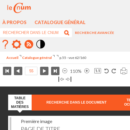
À PROPOS
CATALOGUE GÉNÉRAL
RECHERCHE AVANCÉE
Mode
contraste
Accueil
Catalogue général
p.55 - vue 62/160
élévé
110%
TABLE
T
DES
RECHERCHE DANS LE DOCUMENT
OC
MATIÈRES
Première image
PAGE DE TITRE