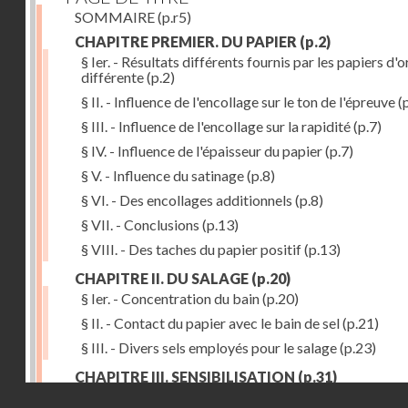
SOMMAIRE
(p.r5)
CHAPITRE PREMIER. DU PAPIER
(p.2)
§ Ier. - Résultats différents fournis par les papiers d'o
différente
(p.2)
§ II. - Influence de l'encollage sur le ton de l'épreuve
(p
§ III. - Influence de l'encollage sur la rapidité
(p.7)
§ IV. - Influence de l'épaisseur du papier
(p.7)
§ V. - Influence du satinage
(p.8)
§ VI. - Des encollages additionnels
(p.8)
§ VII. - Conclusions
(p.13)
§ VIII. - Des taches du papier positif
(p.13)
CHAPITRE II. DU SALAGE
(p.20)
§ Ier. - Concentration du bain
(p.20)
§ II. - Contact du papier avec le bain de sel
(p.21)
§ III. - Divers sels employés pour le salage
(p.23)
CHAPITRE III. SENSIBILISATION
(p.31)
Droits réservés - CNAM
§ Ier. - Richesse du bain d'argent
(p.32)