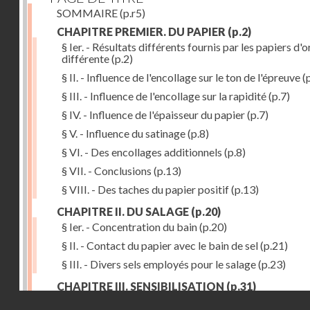
SOMMAIRE
(p.r5)
CHAPITRE PREMIER. DU PAPIER
(p.2)
§ Ier. - Résultats différents fournis par les papiers d'o
différente
(p.2)
§ II. - Influence de l'encollage sur le ton de l'épreuve
(p
§ III. - Influence de l'encollage sur la rapidité
(p.7)
§ IV. - Influence de l'épaisseur du papier
(p.7)
§ V. - Influence du satinage
(p.8)
§ VI. - Des encollages additionnels
(p.8)
§ VII. - Conclusions
(p.13)
§ VIII. - Des taches du papier positif
(p.13)
CHAPITRE II. DU SALAGE
(p.20)
§ Ier. - Concentration du bain
(p.20)
§ II. - Contact du papier avec le bain de sel
(p.21)
§ III. - Divers sels employés pour le salage
(p.23)
CHAPITRE III. SENSIBILISATION
(p.31)
Droits réservés - CNAM
§ Ier. - Richesse du bain d'argent
(p.32)