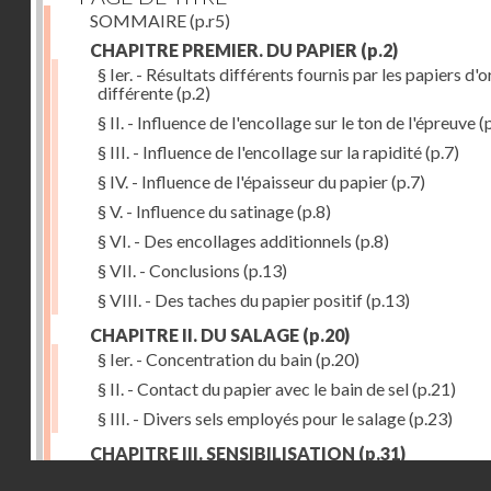
SOMMAIRE
(p.r5)
CHAPITRE PREMIER. DU PAPIER
(p.2)
§ Ier. - Résultats différents fournis par les papiers d'o
différente
(p.2)
§ II. - Influence de l'encollage sur le ton de l'épreuve
(p
§ III. - Influence de l'encollage sur la rapidité
(p.7)
§ IV. - Influence de l'épaisseur du papier
(p.7)
§ V. - Influence du satinage
(p.8)
§ VI. - Des encollages additionnels
(p.8)
§ VII. - Conclusions
(p.13)
§ VIII. - Des taches du papier positif
(p.13)
CHAPITRE II. DU SALAGE
(p.20)
§ Ier. - Concentration du bain
(p.20)
§ II. - Contact du papier avec le bain de sel
(p.21)
§ III. - Divers sels employés pour le salage
(p.23)
CHAPITRE III. SENSIBILISATION
(p.31)
Droits réservés - CNAM
§ Ier. - Richesse du bain d'argent
(p.32)