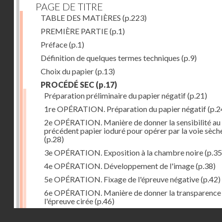
PAGE DE TITRE
TABLE DES MATIÈRES
(p.223)
PREMIÈRE PARTIE
(p.1)
Préface
(p.1)
Définition de quelques termes techniques
(p.9)
Choix du papier
(p.13)
PROCÉDÉ SEC
(p.17)
Préparation préliminaire du papier négatif
(p.21)
1re OPÉRATION. Préparation du papier négatif
(p.2
2e OPÉRATION. Manière de donner la sensibilité au
précédent papier ioduré pour opérer par la voie sèch
(p.28)
3e OPÉRATION. Exposition à la chambre noire
(p.35
4e OPÉRATION. Développement de l'image
(p.38)
5e OPÉRATION. Fixage de l'épreuve négative
(p.42)
6e OPÉRATION. Manière de donner la transparence
l'épreuve cirée
(p.46)
Droits réservés - CNAM
7e OPÉRATION. Préparation du papier positif
(p.47