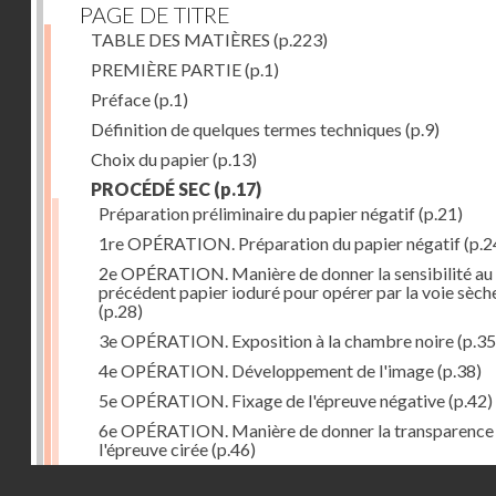
PAGE DE TITRE
TABLE DES MATIÈRES
(p.223)
PREMIÈRE PARTIE
(p.1)
Préface
(p.1)
Définition de quelques termes techniques
(p.9)
Choix du papier
(p.13)
PROCÉDÉ SEC
(p.17)
Préparation préliminaire du papier négatif
(p.21)
1re OPÉRATION. Préparation du papier négatif
(p.2
2e OPÉRATION. Manière de donner la sensibilité au
précédent papier ioduré pour opérer par la voie sèch
(p.28)
3e OPÉRATION. Exposition à la chambre noire
(p.35
4e OPÉRATION. Développement de l'image
(p.38)
5e OPÉRATION. Fixage de l'épreuve négative
(p.42)
6e OPÉRATION. Manière de donner la transparence
l'épreuve cirée
(p.46)
Droits réservés - CNAM
7e OPÉRATION. Préparation du papier positif
(p.47