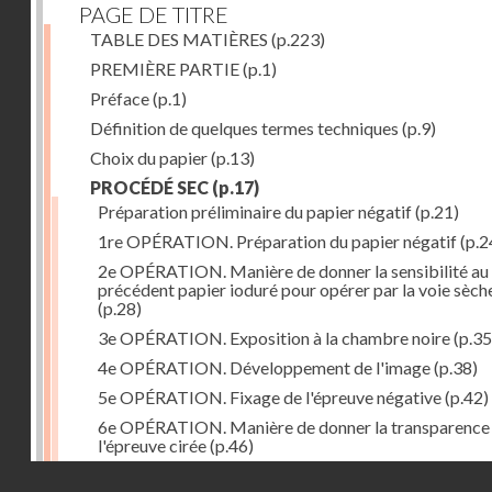
PAGE DE TITRE
TABLE DES MATIÈRES
(p.223)
PREMIÈRE PARTIE
(p.1)
Préface
(p.1)
Définition de quelques termes techniques
(p.9)
Choix du papier
(p.13)
PROCÉDÉ SEC
(p.17)
Préparation préliminaire du papier négatif
(p.21)
1re OPÉRATION. Préparation du papier négatif
(p.2
2e OPÉRATION. Manière de donner la sensibilité au
précédent papier ioduré pour opérer par la voie sèch
(p.28)
3e OPÉRATION. Exposition à la chambre noire
(p.35
4e OPÉRATION. Développement de l'image
(p.38)
5e OPÉRATION. Fixage de l'épreuve négative
(p.42)
6e OPÉRATION. Manière de donner la transparence
l'épreuve cirée
(p.46)
Droits réservés - CNAM
7e OPÉRATION. Préparation du papier positif
(p.47