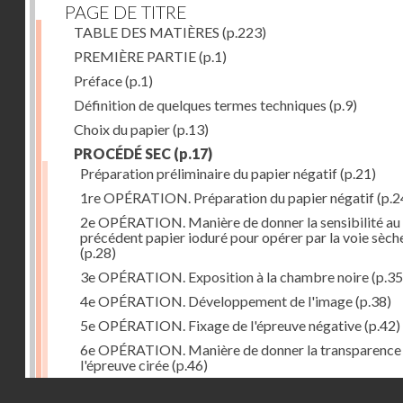
PAGE DE TITRE
TABLE DES MATIÈRES
(p.223)
PREMIÈRE PARTIE
(p.1)
Préface
(p.1)
Définition de quelques termes techniques
(p.9)
Choix du papier
(p.13)
PROCÉDÉ SEC
(p.17)
Préparation préliminaire du papier négatif
(p.21)
1re OPÉRATION. Préparation du papier négatif
(p.2
2e OPÉRATION. Manière de donner la sensibilité au
précédent papier ioduré pour opérer par la voie sèch
(p.28)
3e OPÉRATION. Exposition à la chambre noire
(p.35
4e OPÉRATION. Développement de l'image
(p.38)
5e OPÉRATION. Fixage de l'épreuve négative
(p.42)
6e OPÉRATION. Manière de donner la transparence
l'épreuve cirée
(p.46)
Droits réservés - CNAM
7e OPÉRATION. Préparation du papier positif
(p.47