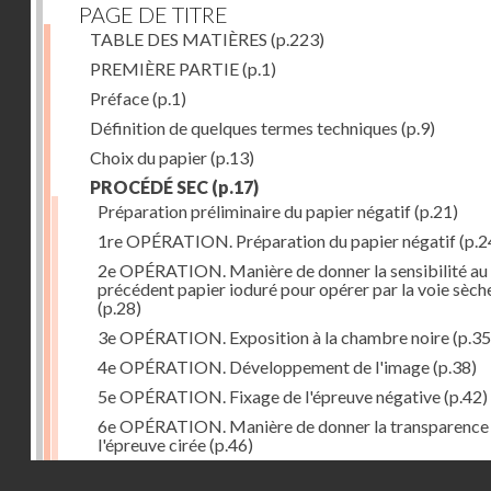
PAGE DE TITRE
TABLE DES MATIÈRES
(p.223)
PREMIÈRE PARTIE
(p.1)
Préface
(p.1)
Définition de quelques termes techniques
(p.9)
Choix du papier
(p.13)
PROCÉDÉ SEC
(p.17)
Préparation préliminaire du papier négatif
(p.21)
1re OPÉRATION. Préparation du papier négatif
(p.2
2e OPÉRATION. Manière de donner la sensibilité au
précédent papier ioduré pour opérer par la voie sèch
(p.28)
3e OPÉRATION. Exposition à la chambre noire
(p.35
4e OPÉRATION. Développement de l'image
(p.38)
5e OPÉRATION. Fixage de l'épreuve négative
(p.42)
6e OPÉRATION. Manière de donner la transparence
l'épreuve cirée
(p.46)
Droits réservés - CNAM
7e OPÉRATION. Préparation du papier positif
(p.47