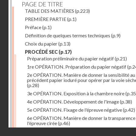
PAGE DE TITRE
TABLE DES MATIÈRES
(p.223)
PREMIÈRE PARTIE
(p.1)
Préface
(p.1)
Définition de quelques termes techniques
(p.9)
Choix du papier
(p.13)
PROCÉDÉ SEC
(p.17)
Préparation préliminaire du papier négatif
(p.21)
1re OPÉRATION. Préparation du papier négatif
(p.2
2e OPÉRATION. Manière de donner la sensibilité au
précédent papier ioduré pour opérer par la voie sèch
(p.28)
3e OPÉRATION. Exposition à la chambre noire
(p.35
4e OPÉRATION. Développement de l'image
(p.38)
5e OPÉRATION. Fixage de l'épreuve négative
(p.42)
6e OPÉRATION. Manière de donner la transparence
l'épreuve cirée
(p.46)
Droits réservés - CNAM
7e OPÉRATION. Préparation du papier positif
(p.47