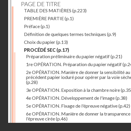
PAGE DE TITRE
TABLE DES MATIÈRES
(p.223)
PREMIÈRE PARTIE
(p.1)
Préface
(p.1)
Définition de quelques termes techniques
(p.9)
Choix du papier
(p.13)
PROCÉDÉ SEC
(p.17)
Préparation préliminaire du papier négatif
(p.21)
1re OPÉRATION. Préparation du papier négatif
(p.2
2e OPÉRATION. Manière de donner la sensibilité au
précédent papier ioduré pour opérer par la voie sèch
(p.28)
3e OPÉRATION. Exposition à la chambre noire
(p.35
4e OPÉRATION. Développement de l'image
(p.38)
5e OPÉRATION. Fixage de l'épreuve négative
(p.42)
6e OPÉRATION. Manière de donner la transparence
l'épreuve cirée
(p.46)
Droits réservés - CNAM
7e OPÉRATION. Préparation du papier positif
(p.47