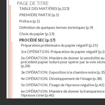
PAGE DE TITRE
TABLE DES MATIÈRES
(p.223)
PREMIÈRE PARTIE
(p.1)
Préface
(p.1)
Définition de quelques termes techniques
(p.9)
Choix du papier
(p.13)
PROCÉDÉ SEC
(p.17)
Préparation préliminaire du papier négatif
(p.21)
1re OPÉRATION. Préparation du papier négatif
(p.2
2e OPÉRATION. Manière de donner la sensibilité au
précédent papier ioduré pour opérer par la voie sèch
(p.28)
3e OPÉRATION. Exposition à la chambre noire
(p.35
4e OPÉRATION. Développement de l'image
(p.38)
5e OPÉRATION. Fixage de l'épreuve négative
(p.42)
6e OPÉRATION. Manière de donner la transparence
l'épreuve cirée
(p.46)
Droits réservés - CNAM
7e OPÉRATION. Préparation du papier positif
(p.47