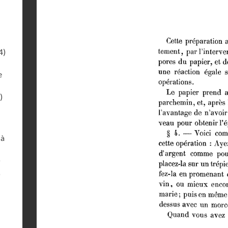
4)
e
)
 à
)
)