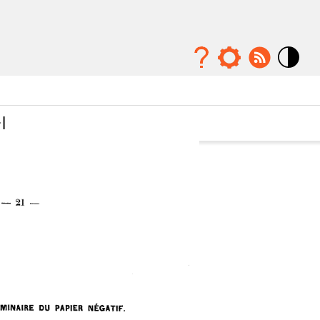
Mode
contraste
élévé