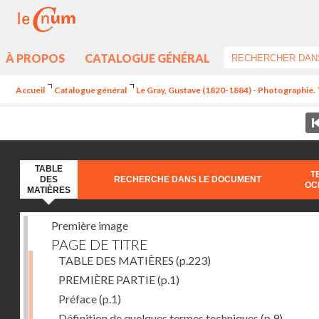
À PROPOS
CATALOGUE GÉNÉRAL
Accueil
Catalogue général
Le Gray, Gustave (1820-1884) - Photographie. T
TABLE
T
DES
RECHERCHE DANS LE DOCUMENT
OC
MATIÈRES
Première image
PAGE DE TITRE
TABLE DES MATIÈRES
(p.223)
PREMIÈRE PARTIE
(p.1)
Préface
(p.1)
Définition de quelques termes techniques
(p.9)