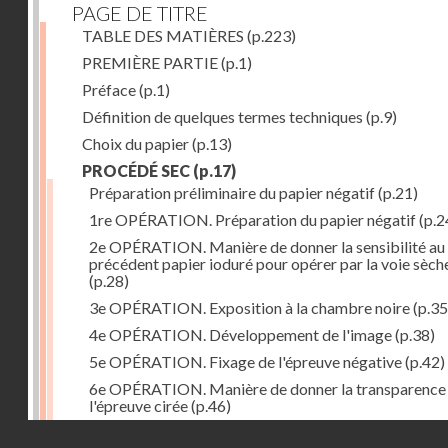
PAGE DE TITRE
TABLE DES MATIÈRES
(p.223)
PREMIÈRE PARTIE
(p.1)
Préface
(p.1)
Définition de quelques termes techniques
(p.9)
Choix du papier
(p.13)
PROCÉDÉ SEC
(p.17)
Préparation préliminaire du papier négatif
(p.21)
1re OPÉRATION. Préparation du papier négatif
(p.2
2e OPÉRATION. Manière de donner la sensibilité au
précédent papier ioduré pour opérer par la voie sèch
(p.28)
3e OPÉRATION. Exposition à la chambre noire
(p.35
4e OPÉRATION. Développement de l'image
(p.38)
5e OPÉRATION. Fixage de l'épreuve négative
(p.42)
6e OPÉRATION. Manière de donner la transparence
l'épreuve cirée
(p.46)
Droits réservés - CNAM
7e OPÉRATION. Préparation du papier positif
(p.47