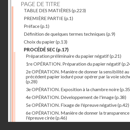
PAGE DE TITRE
TABLE DES MATIÈRES
(p.223)
PREMIÈRE PARTIE
(p.1)
Préface
(p.1)
Définition de quelques termes techniques
(p.9)
Choix du papier
(p.13)
PROCÉDÉ SEC
(p.17)
Préparation préliminaire du papier négatif
(p.21)
1re OPÉRATION. Préparation du papier négatif
(p.2
2e OPÉRATION. Manière de donner la sensibilité au
précédent papier ioduré pour opérer par la voie sèch
(p.28)
3e OPÉRATION. Exposition à la chambre noire
(p.35
4e OPÉRATION. Développement de l'image
(p.38)
5e OPÉRATION. Fixage de l'épreuve négative
(p.42)
6e OPÉRATION. Manière de donner la transparence
l'épreuve cirée
(p.46)
Droits réservés - CNAM
7e OPÉRATION. Préparation du papier positif
(p.47