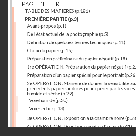
PAGE DE TITRE
TABLE DES MATIÈRES
(p.181)
PREMIÈRE PARTIE
(p.3)
Avant-propos
(p.1)
De l'état actuel de la photographie
(p.5)
Définition de quelques termes techniques
(p.11)
Choix du papier
(p.15)
Préparation préliminaire du papier négatif
(p.18)
1re OPÉRATION. Préparation du papier négatif
(p.2
Préparation d'un papier spécial pour le portrait
(p.26
2e OPÉRATION. Manière de donner la sensibilité au
précédents papiers iodurés pour opérer par les voies
humide et sèche
(p.29)
Voie humide
(p.30)
Voie sèche
(p.33)
3e OPÉRATION. Exposition à la chambre noire
(p.38
4e OPÉRATION. Développement de l'image
(p.41)
Droits réservés - CNAM
5e OPÉRATION. Fixage de l'épreuve négative
(p.44)