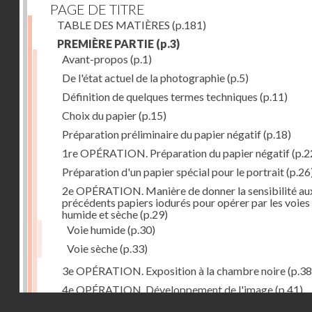
PAGE DE TITRE
TABLE DES MATIÈRES
(p.181)
PREMIÈRE PARTIE
(p.3)
Avant-propos
(p.1)
De l'état actuel de la photographie
(p.5)
Définition de quelques termes techniques
(p.11)
Choix du papier
(p.15)
Préparation préliminaire du papier négatif
(p.18)
1re OPÉRATION. Préparation du papier négatif
(p.2
Préparation d'un papier spécial pour le portrait
(p.26
2e OPÉRATION. Manière de donner la sensibilité au
précédents papiers iodurés pour opérer par les voies
humide et sèche
(p.29)
Voie humide
(p.30)
Voie sèche
(p.33)
3e OPÉRATION. Exposition à la chambre noire
(p.38
4e OPÉRATION. Développement de l'image
(p.41)
Droits réservés - CNAM
5e OPÉRATION. Fixage de l'épreuve négative
(p.44)