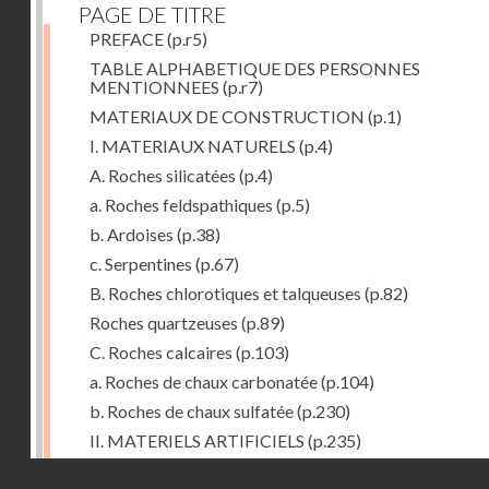
PAGE DE TITRE
PREFACE
(p.r5)
TABLE ALPHABETIQUE DES PERSONNES
MENTIONNEES
(p.r7)
MATERIAUX DE CONSTRUCTION
(p.1)
I. MATERIAUX NATURELS
(p.4)
A. Roches silicatées
(p.4)
a. Roches feldspathiques
(p.5)
b. Ardoises
(p.38)
c. Serpentines
(p.67)
B. Roches chlorotiques et talqueuses
(p.82)
Roches quartzeuses
(p.89)
C. Roches calcaires
(p.103)
a. Roches de chaux carbonatée
(p.104)
b. Roches de chaux sulfatée
(p.230)
II. MATERIELS ARTIFICIELS
(p.235)
D. Chaux, ciments et mortiers
(p.235)
Droits réservés - CNAM