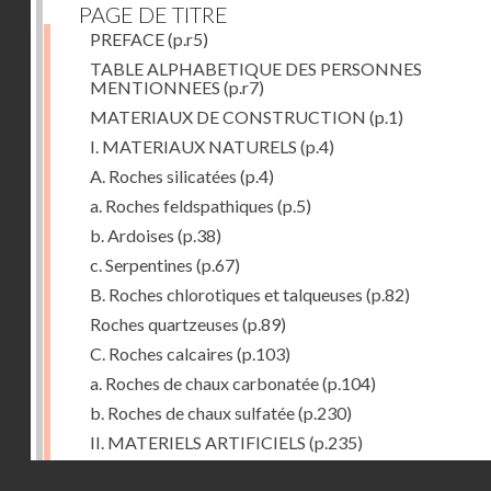
PAGE DE TITRE
PREFACE
(p.r5)
TABLE ALPHABETIQUE DES PERSONNES
MENTIONNEES
(p.r7)
MATERIAUX DE CONSTRUCTION
(p.1)
I. MATERIAUX NATURELS
(p.4)
A. Roches silicatées
(p.4)
a. Roches feldspathiques
(p.5)
b. Ardoises
(p.38)
c. Serpentines
(p.67)
B. Roches chlorotiques et talqueuses
(p.82)
Roches quartzeuses
(p.89)
C. Roches calcaires
(p.103)
a. Roches de chaux carbonatée
(p.104)
b. Roches de chaux sulfatée
(p.230)
II. MATERIELS ARTIFICIELS
(p.235)
D. Chaux, ciments et mortiers
(p.235)
Droits réservés - CNAM