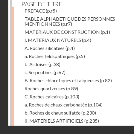
PAGE DE TITRE
PREFACE
(p.r5)
TABLE ALPHABETIQUE DES PERSONNES
MENTIONNEES
(p.r7)
MATERIAUX DE CONSTRUCTION
(p.1)
I. MATERIAUX NATURELS
(p.4)
A. Roches silicatées
(p.4)
a. Roches feldspathiques
(p.5)
b. Ardoises
(p.38)
c. Serpentines
(p.67)
B. Roches chlorotiques et talqueuses
(p.82)
Roches quartzeuses
(p.89)
C. Roches calcaires
(p.103)
a. Roches de chaux carbonatée
(p.104)
b. Roches de chaux sulfatée
(p.230)
II. MATERIELS ARTIFICIELS
(p.235)
D. Chaux, ciments et mortiers
(p.235)
Droits réservés - CNAM