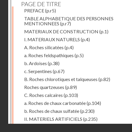
PAGE DE TITRE
PREFACE
(p.r5)
TABLE ALPHABETIQUE DES PERSONNES
MENTIONNEES
(p.r7)
MATERIAUX DE CONSTRUCTION
(p.1)
I. MATERIAUX NATURELS
(p.4)
A. Roches silicatées
(p.4)
a. Roches feldspathiques
(p.5)
b. Ardoises
(p.38)
c. Serpentines
(p.67)
B. Roches chlorotiques et talqueuses
(p.82)
Roches quartzeuses
(p.89)
C. Roches calcaires
(p.103)
a. Roches de chaux carbonatée
(p.104)
b. Roches de chaux sulfatée
(p.230)
II. MATERIELS ARTIFICIELS
(p.235)
D. Chaux, ciments et mortiers
(p.235)
Droits réservés - CNAM