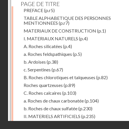
PAGE DE TITRE
PREFACE
(p.r5)
TABLE ALPHABETIQUE DES PERSONNES
MENTIONNEES
(p.r7)
MATERIAUX DE CONSTRUCTION
(p.1)
I. MATERIAUX NATURELS
(p.4)
A. Roches silicatées
(p.4)
a. Roches feldspathiques
(p.5)
b. Ardoises
(p.38)
c. Serpentines
(p.67)
B. Roches chlorotiques et talqueuses
(p.82)
Roches quartzeuses
(p.89)
C. Roches calcaires
(p.103)
a. Roches de chaux carbonatée
(p.104)
b. Roches de chaux sulfatée
(p.230)
II. MATERIELS ARTIFICIELS
(p.235)
D. Chaux, ciments et mortiers
(p.235)
Droits réservés - CNAM