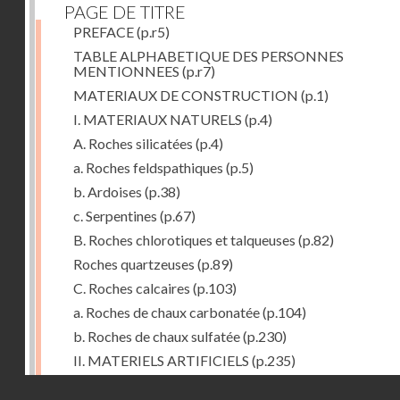
PAGE DE TITRE
PREFACE
(p.r5)
TABLE ALPHABETIQUE DES PERSONNES
MENTIONNEES
(p.r7)
MATERIAUX DE CONSTRUCTION
(p.1)
I. MATERIAUX NATURELS
(p.4)
A. Roches silicatées
(p.4)
a. Roches feldspathiques
(p.5)
b. Ardoises
(p.38)
c. Serpentines
(p.67)
B. Roches chlorotiques et talqueuses
(p.82)
Roches quartzeuses
(p.89)
C. Roches calcaires
(p.103)
a. Roches de chaux carbonatée
(p.104)
b. Roches de chaux sulfatée
(p.230)
II. MATERIELS ARTIFICIELS
(p.235)
D. Chaux, ciments et mortiers
(p.235)
Droits réservés - CNAM