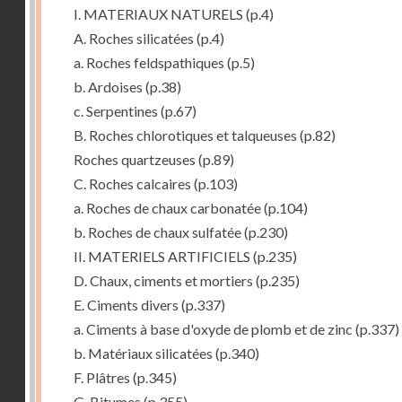
I. MATERIAUX NATURELS
(p.4)
A. Roches silicatées
(p.4)
a. Roches feldspathiques
(p.5)
b. Ardoises
(p.38)
c. Serpentines
(p.67)
B. Roches chlorotiques et talqueuses
(p.82)
Roches quartzeuses
(p.89)
C. Roches calcaires
(p.103)
a. Roches de chaux carbonatée
(p.104)
b. Roches de chaux sulfatée
(p.230)
II. MATERIELS ARTIFICIELS
(p.235)
D. Chaux, ciments et mortiers
(p.235)
E. Ciments divers
(p.337)
a. Ciments à base d'oxyde de plomb et de zinc
(p.337)
b. Matériaux silicatées
(p.340)
F. Plâtres
(p.345)
G. Bitumes
(p.355)