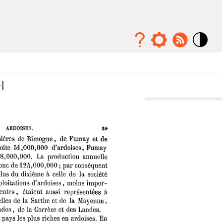
Mode
contraste
élévé