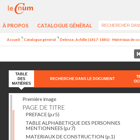
À PROPOS
CATALOGUE GÉNÉRAL
Accueil
Catalogue général
Delesse, Achille (1817-1881) - Matériaux de con
TABLE
T
DES
RECHERCHE DANS LE DOCUMENT
OC
MATIÈRES
Première image
PAGE DE TITRE
PREFACE
(p.r5)
TABLE ALPHABETIQUE DES PERSONNES
MENTIONNEES
(p.r7)
MATERIAUX DE CONSTRUCTION
(p.1)