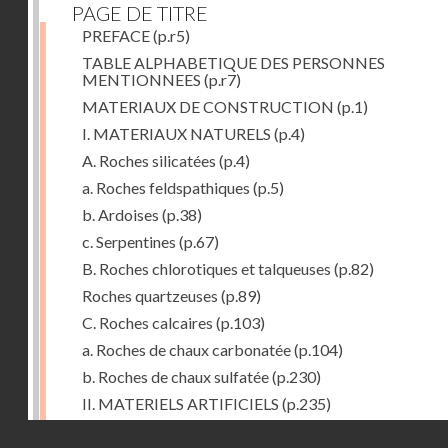
PAGE DE TITRE
PREFACE
(p.r5)
TABLE ALPHABETIQUE DES PERSONNES
MENTIONNEES
(p.r7)
MATERIAUX DE CONSTRUCTION
(p.1)
I. MATERIAUX NATURELS
(p.4)
A. Roches silicatées
(p.4)
a. Roches feldspathiques
(p.5)
b. Ardoises
(p.38)
c. Serpentines
(p.67)
B. Roches chlorotiques et talqueuses
(p.82)
Roches quartzeuses
(p.89)
C. Roches calcaires
(p.103)
a. Roches de chaux carbonatée
(p.104)
b. Roches de chaux sulfatée
(p.230)
II. MATERIELS ARTIFICIELS
(p.235)
D. Chaux, ciments et mortiers
(p.235)
Droits réservés - CNAM