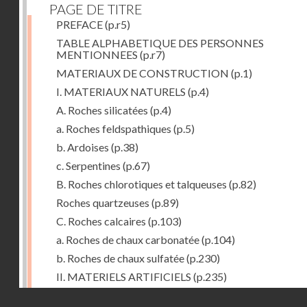
PAGE DE TITRE
PREFACE
(p.r5)
TABLE ALPHABETIQUE DES PERSONNES
MENTIONNEES
(p.r7)
MATERIAUX DE CONSTRUCTION
(p.1)
I. MATERIAUX NATURELS
(p.4)
A. Roches silicatées
(p.4)
a. Roches feldspathiques
(p.5)
b. Ardoises
(p.38)
c. Serpentines
(p.67)
B. Roches chlorotiques et talqueuses
(p.82)
Roches quartzeuses
(p.89)
C. Roches calcaires
(p.103)
a. Roches de chaux carbonatée
(p.104)
b. Roches de chaux sulfatée
(p.230)
II. MATERIELS ARTIFICIELS
(p.235)
D. Chaux, ciments et mortiers
(p.235)
Droits réservés - CNAM