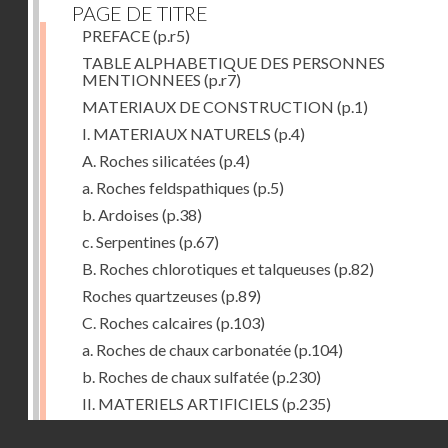
PAGE DE TITRE
PREFACE
(p.r5)
TABLE ALPHABETIQUE DES PERSONNES
MENTIONNEES
(p.r7)
MATERIAUX DE CONSTRUCTION
(p.1)
I. MATERIAUX NATURELS
(p.4)
A. Roches silicatées
(p.4)
a. Roches feldspathiques
(p.5)
b. Ardoises
(p.38)
c. Serpentines
(p.67)
B. Roches chlorotiques et talqueuses
(p.82)
Roches quartzeuses
(p.89)
C. Roches calcaires
(p.103)
a. Roches de chaux carbonatée
(p.104)
b. Roches de chaux sulfatée
(p.230)
II. MATERIELS ARTIFICIELS
(p.235)
D. Chaux, ciments et mortiers
(p.235)
Droits réservés - CNAM