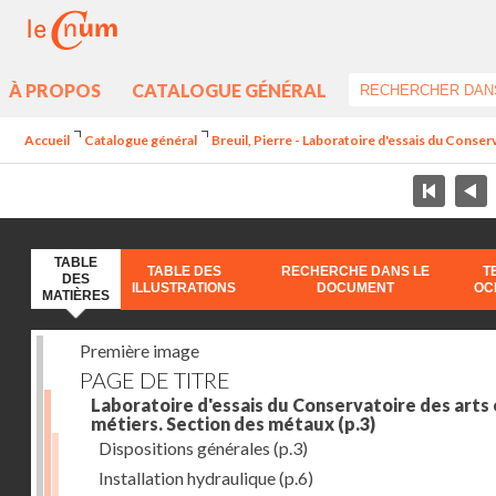
À PROPOS
CATALOGUE GÉNÉRAL
Accueil
Catalogue général
Breuil, Pierre - Laboratoire d'essais du Conser
TABLE
TABLE DES
RECHERCHE DANS LE
T
DES
ILLUSTRATIONS
DOCUMENT
OC
MATIÈRES
Première image
PAGE DE TITRE
Laboratoire d'essais du Conservatoire des arts 
métiers. Section des métaux
(p.3)
Dispositions générales
(p.3)
Installation hydraulique
(p.6)