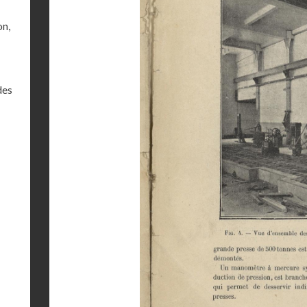
on,
des