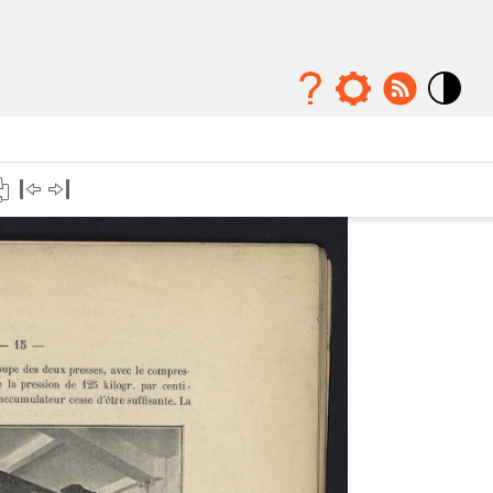
Mode
contraste
élévé