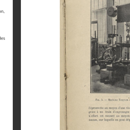
on,
des