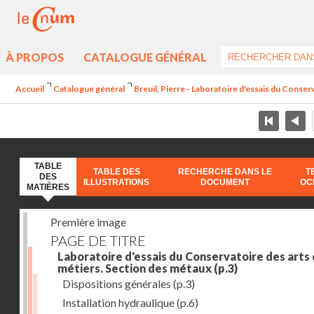
À PROPOS
CATALOGUE GÉNÉRAL
Accueil
Catalogue général
Breuil, Pierre - Laboratoire d'essais du Conser
TABLE
TABLE DES
RECHERCHE DANS LE
T
DES
ILLUSTRATIONS
DOCUMENT
OC
MATIÈRES
Première image
PAGE DE TITRE
Laboratoire d'essais du Conservatoire des arts 
métiers. Section des métaux
(p.3)
Dispositions générales
(p.3)
Installation hydraulique
(p.6)