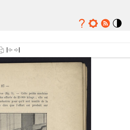
Mode
contraste
élévé