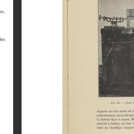
on,
des