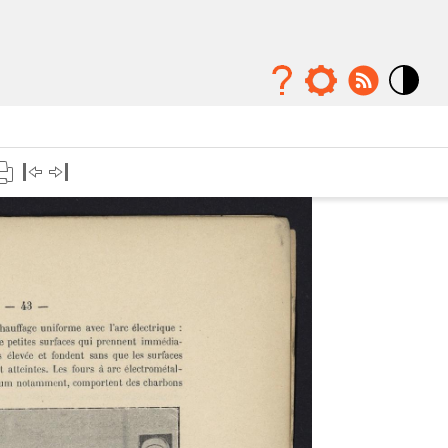
Mode
contraste
élévé