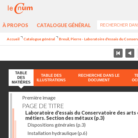
À PROPOS
CATALOGUE GÉNÉRAL
Accueil
Catalogue général
Breuil, Pierre - Laboratoire d'essais du Conser
TABLE
TABLE DES
RECHERCHE DANS LE
T
DES
ILLUSTRATIONS
DOCUMENT
OC
MATIÈRES
Première image
PAGE DE TITRE
Laboratoire d'essais du Conservatoire des arts 
métiers. Section des métaux
(p.3)
Dispositions générales
(p.3)
Installation hydraulique
(p.6)