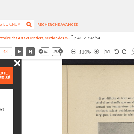
RECHERCHE AVANCÉE
vatoire des Arts et Métiers, section des m...
p.43 - vue 45/54
110%
EXTE
ÉRISÉ
et