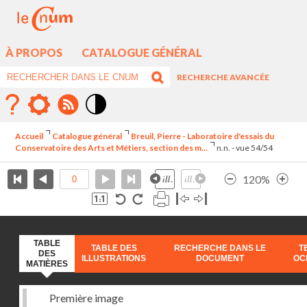
À PROPOS
CATALOGUE GÉNÉRAL
RECHERCHE AVANCÉE
Mode
contraste
Accueil
Catalogue général
Breuil, Pierre - Laboratoire d'essais du
élévé
Conservatoire des Arts et Métiers, section des m...
n.n. - vue 54/54
120%
TABLE
TABLE DES
RECHERCHE DANS LE
T
DES
ILLUSTRATIONS
DOCUMENT
OC
MATIÈRES
Première image