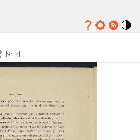
Mode
contraste
élévé