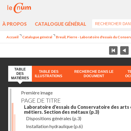
À PROPOS
CATALOGUE GÉNÉRAL
Accueil
Catalogue général
Breuil, Pierre - Laboratoire d'essais du Conser
TABLE
TABLE DES
RECHERCHE DANS LE
T
DES
ILLUSTRATIONS
DOCUMENT
OC
MATIÈRES
Première image
PAGE DE TITRE
Laboratoire d'essais du Conservatoire des arts 
métiers. Section des métaux
(p.3)
Dispositions générales
(p.3)
Installation hydraulique
(p.6)