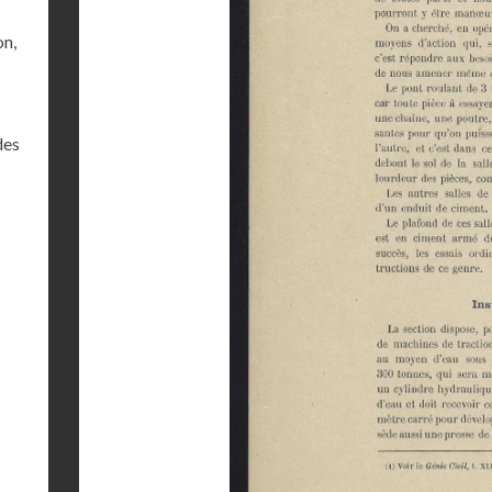
on,
des