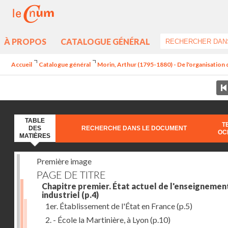
À PROPOS
CATALOGUE GÉNÉRAL
Accueil
Catalogue général
Morin, Arthur (1795-1880) - De l'organisation d
TABLE
T
DES
RECHERCHE DANS LE DOCUMENT
OC
MATIÈRES
Première image
PAGE DE TITRE
Chapitre premier. État actuel de l'enseignemen
industriel
(p.4)
1er. Établissement de l'État en France
(p.5)
2. - École la Martinière, à Lyon
(p.10)