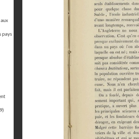
 aux
s pays
ent
9)