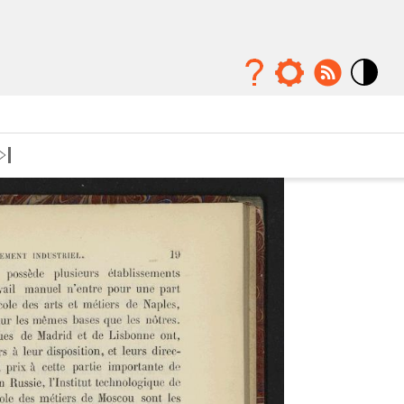
Mode
contraste
élévé