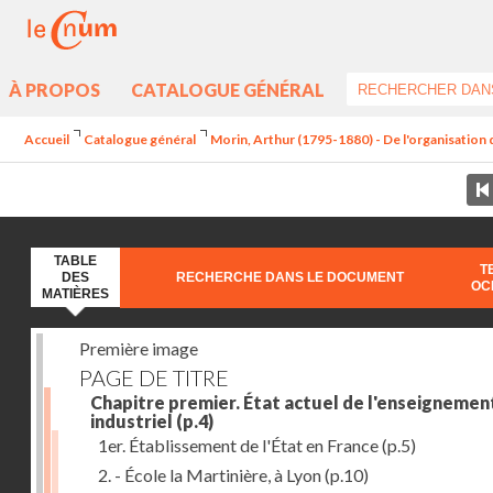
À PROPOS
CATALOGUE GÉNÉRAL
Accueil
Catalogue général
Morin, Arthur (1795-1880) - De l'organisation d
TABLE
T
DES
RECHERCHE DANS LE DOCUMENT
OC
MATIÈRES
Première image
PAGE DE TITRE
Chapitre premier. État actuel de l'enseignemen
industriel
(p.4)
1er. Établissement de l'État en France
(p.5)
2. - École la Martinière, à Lyon
(p.10)