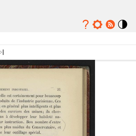
Mode
contraste
élévé