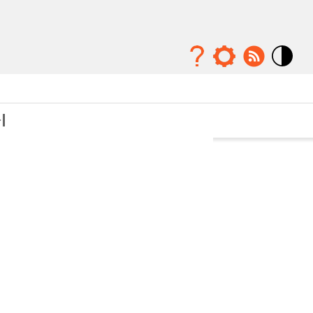
Mode
contraste
élévé