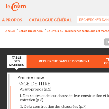
À PROPOS
CATALOGUE GÉNÉRAL
Accueil
Catalogue général
Courtois, C. - Recherches techniques et mathéma
TABLE
T
DES
RECHERCHE DANS LE DOCUMENT
OC
MATIÈRES
Première image
PAGE DE TITRE
Avant-propos
(p.1)
I. Des routes et de leur chaussée, leur construction et l
entretien
(p.3)
1. De la construction des chaussées
(p.7)