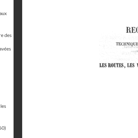
 aux
re des
pavées
 les
60)